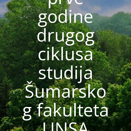
godine
drugog
ciklusa
studija
Šumarsko
g fakulteta
UNSA