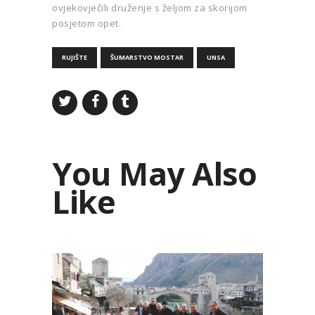
ovjekovječili druženje s željom za skorijom
posjetom opet.
RUJIŠTE
ŠUMARSTVO MOSTAR
UNSA
You May Also
Like