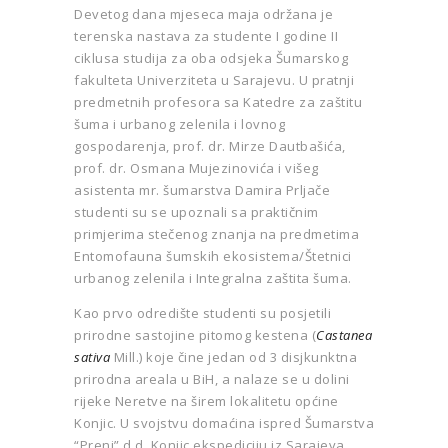
Devetog dana mjeseca maja održana je
terenska nastava za studente I godine II
ciklusa studija za oba odsjeka Šumarskog
fakulteta Univerziteta u Sarajevu. U pratnji
predmetnih profesora sa Katedre za zaštitu
šuma i urbanog zelenila i lovnog
gospodarenja, prof. dr. Mirze Dautbašića,
prof. dr. Osmana Mujezinovića i višeg
asistenta mr. šumarstva Damira Prljače
studenti su se upoznali sa praktičnim
primjerima stečenog znanja na predmetima
Entomofauna šumskih ekosistema/Štetnici
urbanog zelenila i Integralna zaštita šuma.
Kao prvo odredište studenti su posjetili
prirodne sastojine pitomog kestena (
Castanea
sativa
Mill.) koje čine jedan od 3 disjkunktna
prirodna areala u BiH, a nalaze se u dolini
rijeke Neretve na širem lokalitetu općine
Konjic. U svojstvu domaćina ispred Šumarstva
“Prenj” d.d. Konjic ekspediciju iz Sarajeva