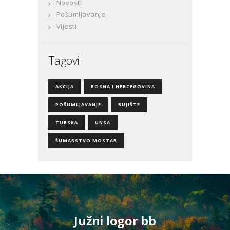
Novosti
Pošumljavanje
Vijesti
Tagovi
AKCIJA
BOSNA I HERCEGOVINA
POŠUMLJAVANJE
RUJIŠTE
TURSKA
UNSA
ŠUMARSTVO MOSTAR
Južni logor bb