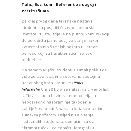
Tulić, Bsc. šum., Referent za uzgoj i
zaštitu šuma.
Za kraj prvog dana terenske nastave
studenti su posjetili čuveno mostarsko
izletište Rujište, gdje je na putnoj komunikaciji
do odredišta jasno uočljivo stanje nakon
katastrofalnih šumskih požara u ljetnom
periodu koji su karakteristični za ovo
podneblje.
Na samom Rujištu studenti su imali priliku da
vide zdravu, stabilnu i očuvanu sastojinu
Bosanskog bora – Munike (
Pinus
heldreichii
Christ) koja se nalazi na crvenoj list
IUCN-a, raste u blizini vikend naselja, a
neposredno naspram nje također je
zabilježena pustoš nastala katastrofalnim
šumskim požarom. Usljed niza pitanja
radoznalih studenata, domaćini su uz
skromni ručak i zajedničku fotografiju