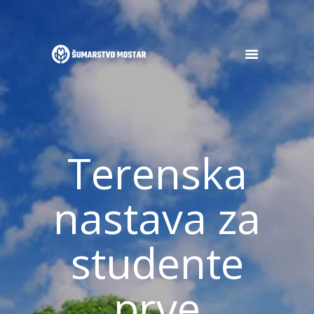
POČETNA
O NAMA
OGLASI
Terenska
DJELATNOSTI
GALERIJA
NOVOSTI
nastava za
KONTAKT
studente
prve