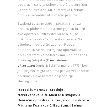
pozdravili su Alija Sulejmanović, dipl.ing.šum.
– tehnički direktor i Mr. šumarstva Dženan
Šoto – rukovodilac eksploatacije šuma.
Studenti su za praktični zadatak imali za
analizu plohe male površine gdje su bilježili
sva opažanja i zdravstvenu analizu, te
prikupljanje određenih vrsta uzoraka. Na
slijedećem odredištu zvanom Podporim
studenti su se na licu mjesta upoznali sa
pojavom štetnika na borovima, vrlo opasnog
Borovog četnjaka (
Thaumetopoea
pityocampa
Denis & Schiffermüller, 1775.) koji
je u prijašnjim gradacijama pravio velike štete
po šumske ekosisteme na području
Hercegovine.
Ispred Šumarstva “Srednje-
Neretvansko”d.d. Mostar u svojstvu
domaćina pozdravila nas je v.d. direktora
Mirhana Tuzlaković, Bsc. šum. i Selma