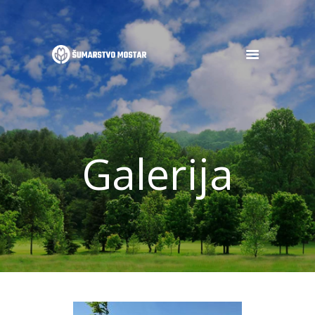
POČETNA
O NAMA
OGLASI
Galerija
DJELATNOSTI
GALERIJA
NOVOSTI
KONTAKT