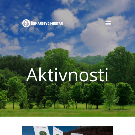
POČETNA
O NAMA
OGLASI
Aktivnosti
DJELATNOSTI
GALERIJA
NOVOSTI
KONTAKT