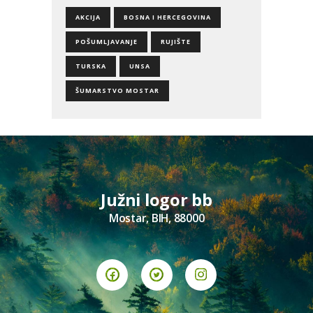
AKCIJA
BOSNA I HERCEGOVINA
POŠUMLJAVANJE
RUJIŠTE
TURSKA
UNSA
ŠUMARSTVO MOSTAR
Južni logor bb
Mostar, BIH, 88000