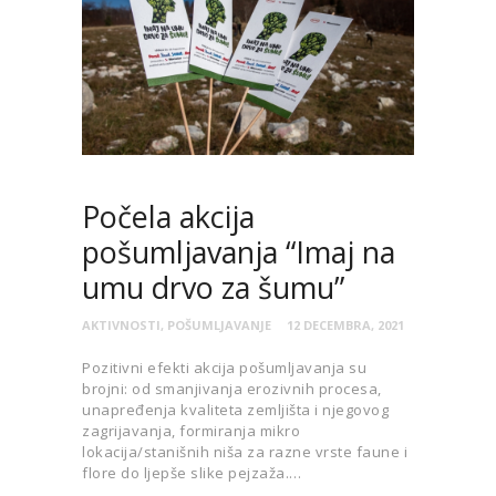
Počela akcija
pošumljavanja “Imaj na
umu drvo za šumu”
AKTIVNOSTI
,
POŠUMLJAVANJE
12 DECEMBRA, 2021
Pozitivni efekti akcija pošumljavanja su
brojni: od smanjivanja erozivnih procesa,
unapređenja kvaliteta zemljišta i njegovog
zagrijavanja, formiranja mikro
lokacija/stanišnih niša za razne vrste faune i
flore do ljepše slike pejzaža.…