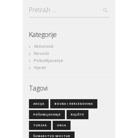
Pretraga:
Kategorije
Aktivnosti
Novosti
Pošumljavanje
Vijesti
Tagovi
AKCIJA
BOSNA I HERCEGOVINA
POŠUMLJAVANJE
RUJIŠTE
TURSKA
UNSA
ŠUMARSTVO MOSTAR