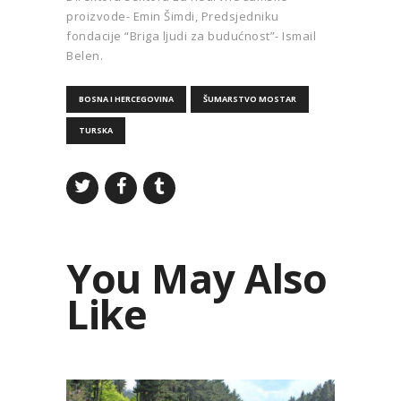
proizvode- Emin Šimdi, Predsjedniku
fondacije “Briga ljudi za budućnost”- Ismail
Belen.
BOSNA I HERCEGOVINA
ŠUMARSTVO MOSTAR
TURSKA
You May Also
Like