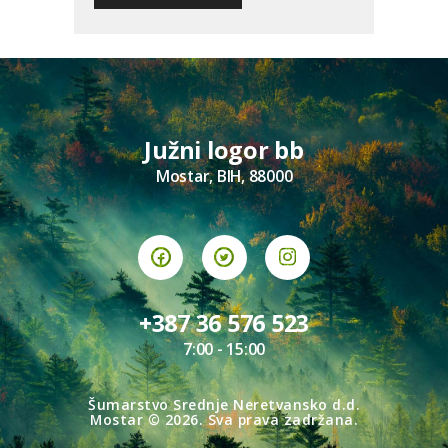
Južni logor bb
Mostar, BIH, 88000
+387 36 576 523
7:00 - 15:00
Šumarstvo Srednje Neretvansko d.d.
Mostar
© 2026. Sva prava zadržana.