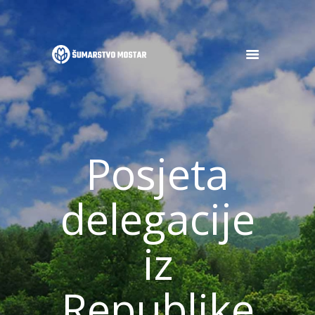
POČETNA
O NAMA
OGLASI
Posjeta
DJELATNOSTI
GALERIJA
NOVOSTI
delegacije
KONTAKT
iz
Republike