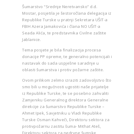
Šumarstvo “Srednje Neretvansko” d.d.
Mostar, posjetila je šestoročlana delegacija iz
Republike Turske u pratnji Sekretara UŠIT-a
FBIH Azera Jamakovića i člana NO UŠIT-a
Seada Alića, te predstavnika Civilne zaštite
Jablanice.
Tema posjete je bila finalizacija procesa
donacije PP opreme, te generalno potencijali i
nastavak do sada uspješne saradnje u
oblasti šumarstva i protiv požarne zaštite.
Ovom prilikom zelimo izraziti zadovoljstvo što
smo bili u mogućnosti ugostiti naše prijatelje
iz Republike Turske, te se posebno zahvaliti
Zamjeniku Generalnog direktora Generalne
direkcije za šumarstvo Republike Turske –
Ahmet Ipek, Savjetniku u Vladi Republike
Turske Osman Kahveči, Direktoru sektora za
protivpožarnu zastitu šuma- Mithat Ateš,
Direktoru sektora za nedrvne šumske