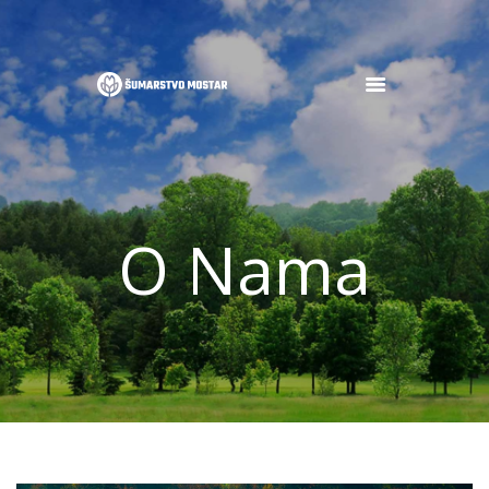
POČETNA
O NAMA
OGLASI
O Nama
DJELATNOSTI
GALERIJA
NOVOSTI
KONTAKT