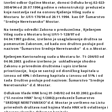
Izvršni odbor Općine Mostar, donosi Odluku broj;02-023-
3054/94 od 20.07.1994.godine o rekonstrukciji preduzeća
koje nastavlja rad na osnovu Rješenja Višeg suda u
Mostaru br.UF/I-170/94 od 26.11.1994. kao DP Šumarstvo
“Srednje Neretvansko” Mostar.
Na temelju odredbi Zakona o preduzećima , Rješenjem
Višeg suda u Mostaru broj:UF/I-1-128/97 od
04.04.1997.godine, izvršeno je usaglašavanje društva sa
pomenutim Zakonom, od kada ovo društvo posluje pod
nazivom “Šumarstvo Srednje Neretvansko” d.o.o.Mostar.
Rješenjem Kantonalnog suda u Mostaru br. Tt-204/03 od
04.06.2003. godine izvršeno je usklađivanje shodno
Zakonu o privrednim društvima i upis izvršene
privatizacije, koja se sastoji od dioničkog kapitala u
iznosu od 49% i državnog kapitala u iznosu od 51% i od
tada Društvo posluje pod nazivom: Šumarstvo “Srednje
Neretvansko” d.d. Mostar.
Odlukom Vlade HNK broj:01-343/02 od 04.03.2002.godine
(“Sl.novine HNK” broj:1/2002) preduzeće Šumarstvo
“SREDNJE NERETVANSKO”d.d. Mostar je uvršteno na Listu
privrednih društava nad kojima Vlada HNK vrši ovlaštenja i