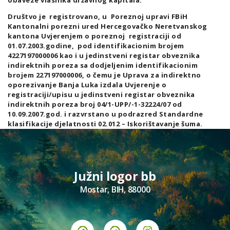
obaveze vlasnika državnog kapitala.
Društvo je registrovano, u Poreznoj upravi FBiH
Kantonalni porezni ured Hercegovačko Neretvanskog
kantona Uvjerenjem o poreznoj registraciji od
01.07.2003.godine, pod identifikacionim brojem
4227197000006 kao i u jedinstveni registar obveznika
indirektnih poreza sa dodjeljenim identifikacionim
brojem 227197000006, o čemu je Uprava za indirektno
oporezivanje Banja Luka izdala Uvjerenje o
registraciji/upisu u jedinstveni registar obveznika
indirektnih poreza broj 04/1-UPP/-1-32224/07 od
10.09.2007.god. i razvrstano u podrazred Standardne
klasifikacije djelatnosti 02.012 – Iskorištavanje šuma.
Južni logor bb
Mostar, BIH, 88000