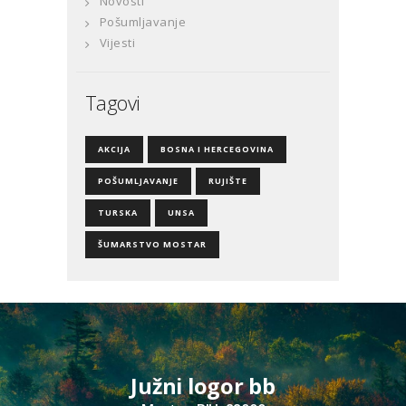
Novosti
Pošumljavanje
Vijesti
Tagovi
AKCIJA
BOSNA I HERCEGOVINA
POŠUMLJAVANJE
RUJIŠTE
TURSKA
UNSA
ŠUMARSTVO MOSTAR
Južni logor bb