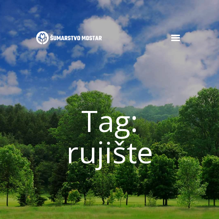
POČETNA
O NAMA
OGLASI
Tag:
DJELATNOSTI
GALERIJA
NOVOSTI
rujište
KONTAKT