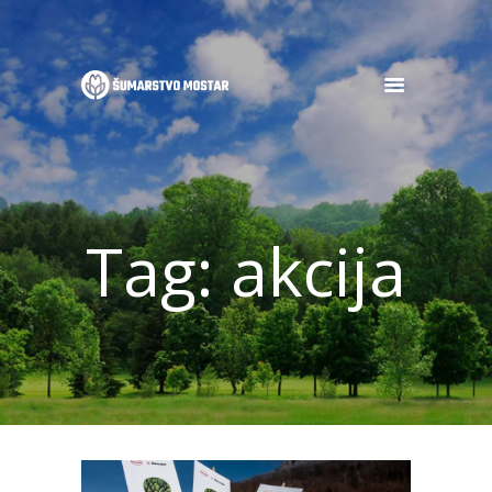
POČETNA
O NAMA
OGLASI
Tag: akcija
DJELATNOSTI
GALERIJA
NOVOSTI
KONTAKT