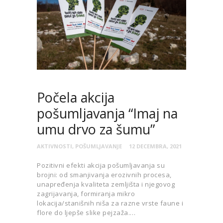
Počela akcija
pošumljavanja “Imaj na
umu drvo za šumu”
AKTIVNOSTI
,
POŠUMLJAVANJE
12 DECEMBRA, 2021
Pozitivni efekti akcija pošumljavanja su
brojni: od smanjivanja erozivnih procesa,
unapređenja kvaliteta zemljišta i njegovog
zagrijavanja, formiranja mikro
lokacija/stanišnih niša za razne vrste faune i
flore do ljepše slike pejzaža.…