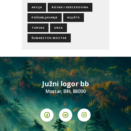
AKCIJA
BOSNA I HERCEGOVINA
POŠUMLJAVANJE
RUJIŠTE
TURSKA
UNSA
ŠUMARSTVO MOSTAR
Južni logor bb
Mostar, BIH, 88000