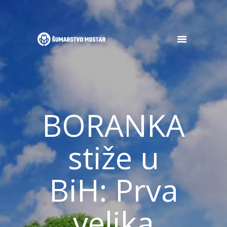
POČETNA
O NAMA
OGLASI
BORANKA
DJELATNOSTI
GALERIJA
NOVOSTI
stiže u
KONTAKT
BiH: Prva
velika