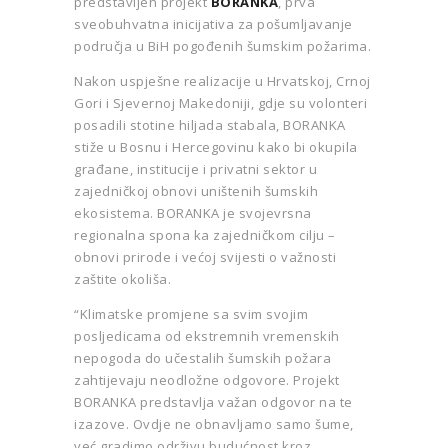
predstavljen projekt
BORANKA
, prva
sveobuhvatna inicijativa za pošumljavanje
područja u BiH pogođenih šumskim požarima.
Nakon uspješne realizacije u Hrvatskoj, Crnoj
Gori i Sjevernoj Makedoniji, gdje su volonteri
posadili stotine hiljada stabala, BORANKA
stiže u Bosnu i Hercegovinu kako bi okupila
građane, institucije i privatni sektor u
zajedničkoj obnovi uništenih šumskih
ekosistema. BORANKA je svojevrsna
regionalna spona ka zajedničkom cilju –
obnovi prirode i većoj svijesti o važnosti
zaštite okoliša.
“Klimatske promjene sa svim svojim
posljedicama od ekstremnih vremenskih
nepogoda do učestalih šumskih požara
zahtijevaju neodložne odgovore. Projekt
BORANKA predstavlja važan odgovor na te
izazove. Ovdje ne obnavljamo samo šume,
već gradimo održivu budućnost kroz