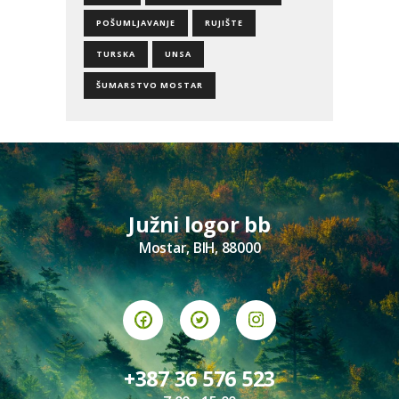
POŠUMLJAVANJE
RUJIŠTE
TURSKA
UNSA
ŠUMARSTVO MOSTAR
Južni logor bb
Mostar, BIH, 88000
+387 36 576 523