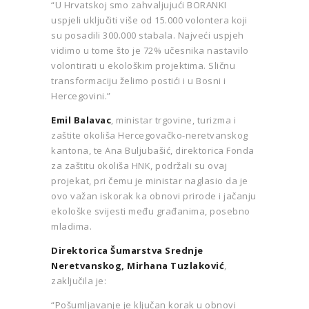
“U Hrvatskoj smo zahvaljujući BORANKI
uspjeli uključiti više od 15.000 volontera koji
su posadili 300.000 stabala. Najveći uspjeh
vidimo u tome što je 72% učesnika nastavilo
volontirati u ekološkim projektima. Sličnu
transformaciju želimo postići i u Bosni i
Hercegovini.”
Emil Balavac
, ministar trgovine, turizma i
zaštite okoliša Hercegovačko-neretvanskog
kantona, te Ana Buljubašić, direktorica Fonda
za zaštitu okoliša HNK, podržali su ovaj
projekat, pri čemu je ministar naglasio da je
ovo važan iskorak ka obnovi prirode i jačanju
ekološke svijesti među građanima, posebno
mladima.
Direktorica Šumarstva Srednje
Neretvanskog, Mirhana Tuzlaković
,
zaključila je:
“Pošumljavanje je ključan korak u obnovi