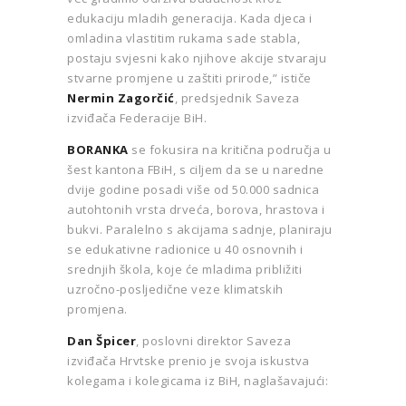
edukaciju mladih generacija. Kada djeca i
omladina vlastitim rukama sade stabla,
postaju svjesni kako njihove akcije stvaraju
stvarne promjene u zaštiti prirode,” ističe
Nermin Zagorčić
, predsjednik Saveza
izviđača Federacije BiH.
BORANKA
se fokusira na kritična područja u
šest kantona FBiH, s ciljem da se u naredne
dvije godine posadi više od 50.000 sadnica
autohtonih vrsta drveća, borova, hrastova i
bukvi. Paralelno s akcijama sadnje, planiraju
se edukativne radionice u 40 osnovnih i
srednjih škola, koje će mladima približiti
uzročno-posljedične veze klimatskih
promjena.
Dan Špicer
, poslovni direktor Saveza
izviđača Hrvtske prenio je svoja iskustva
kolegama i kolegicama iz BiH, naglašavajući: