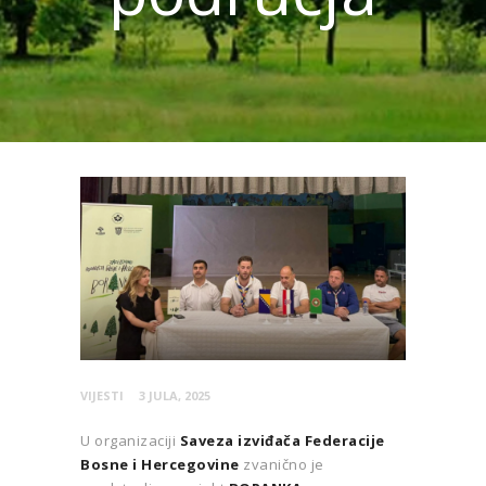
VIJESTI
3 JULA, 2025
U organizaciji
Saveza izviđača Federacije
Bosne i Hercegovine
zvanično je