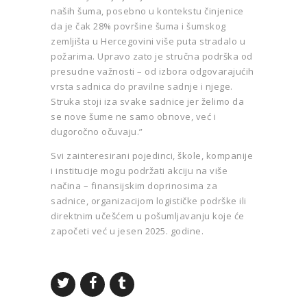
naših šuma, posebno u kontekstu činjenice
da je čak 28% površine šuma i šumskog
zemljišta u Hercegovini više puta stradalo u
požarima. Upravo zato je stručna podrška od
presudne važnosti – od izbora odgovarajućih
vrsta sadnica do pravilne sadnje i njege.
Struka stoji iza svake sadnice jer želimo da
se nove šume ne samo obnove, već i
dugoročno očuvaju.”
Svi zainteresirani pojedinci, škole, kompanije
i institucije mogu podržati akciju na više
načina – finansijskim doprinosima za
sadnice, organizacijom logističke podrške ili
direktnim učešćem u pošumljavanju koje će
započeti već u jesen 2025. godine.