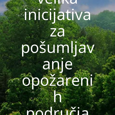
inicijativa
za
pošumljav
anje
opožareni
h
područja